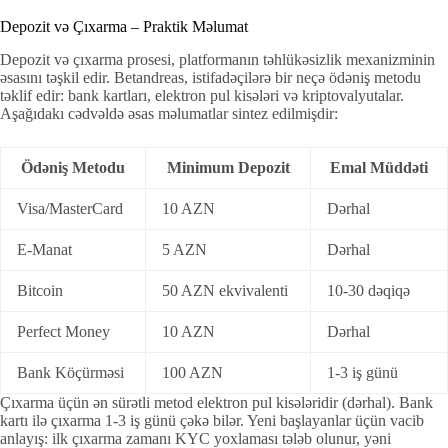
Depozit və Çıxarma – Praktik Məlumat
Depozit və çıxarma prosesi, platformanın təhlükəsizlik mexanizminin
əsasını təşkil edir. Betandreas, istifadəçilərə bir neçə ödəniş metodu
təklif edir: bank kartları, elektron pul kisələri və kriptovalyutalar.
Aşağıdakı cədvəldə əsas məlumatlar sintez edilmişdir:
Ödəniş Metodu
Minimum Depozit
Emal Müddəti
Visa/MasterCard
10 AZN
Dərhal
E-Manat
5 AZN
Dərhal
Bitcoin
50 AZN ekvivalenti
10-30 dəqiqə
Perfect Money
10 AZN
Dərhal
Bank Köçürməsi
100 AZN
1-3 iş günü
Çıxarma üçün ən sürətli metod elektron pul kisələridir (dərhal). Bank
kartı ilə çıxarma 1-3 iş günü çəkə bilər. Yeni başlayanlar üçün vacib
anlayış: ilk çıxarma zamanı KYC yoxlaması tələb olunur, yəni