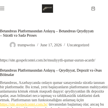
Skip
to
Shopping
content
cart
Betandreas Platformasından Anlayış – Betandreas Qeydiyyatı
– Sürətli və Sadə Proses
trumpweiss
June 17, 2026
Uncategorized
https://site.gospelcontei.com.br/msuliyytli-qumar-uurun-acardr/
Betandreas Platformasından Anlayış – Qeydiyyat, Depozit və Əsas
Bölmələr
Betandreas, Azərbaycanda onlayn qumar sənayesində sürətlə tanınan
bir platformadır. Bu icmal, yeni başlayanların platformanın mahiyyətini
anlamasına kömək etmək məqsədi daşıyır: qeydiyyatdan ilk depozitə
qədər, əsas bölmələri necə tapmaq və təhlükəsizlik tələblərini dərk
etmək. Platformanın tam funksionallığını anlamaq üçün
https://site.gospelcontei.com.br/
ünvanından başlamaq olar, ancaq bu