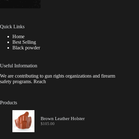
Quick Links
Home
Best Selling
Black powder
Useful Information
We are contributing to gun rights organizations and firearm
safety programs. Reach
Products
Brown Leather Holster
$
105.00