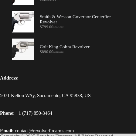
Original
Current
price
price
was:
is:
$1,750.00.
$1,600.00.
Smith & Wesson Governor Centerfire
Revolver
$
799.00
$
855.00
Original
Current
price
price
was:
is:
$855.00.
$799.00.
Colt King Cobra Revolver
$
890.00
$
999.00
Original
Current
price
price
was:
is:
$999.00.
$890.00.
Address:
5071 Kelton WAy, Sacramento, CA 95838, US
Phone:
+1 (717) 850-3464
Email:
contact@revolverfirearms.com