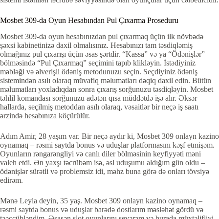
Mosbet 309-da Oyun Hesabından Pul Çıxarma Proseduru
Mosbet 309-da oyun hesabınızdan pul çıxarmaq üçün ilk növbədə
şəxsi kabinetinizə daxil olmalısınız. Hesabınızı tam təsdiqləmiş
olmağınız pul çıxarışı üçün əsas şərtdir. “Kassa” və ya “Ödənişlər”
bölməsində “Pul Çıxarmaq” seçimini tapıb klikləyin. İstədiyiniz
məbləği və əlverişli ödəniş metodunuzu seçin. Seçdiyiniz ödəniş
sistemindən asılı olaraq müvafiq məlumatları dəqiq daxil edin. Bütün
məlumatları yoxladıqdan sonra çıxarış sorğunuzu təsdiqləyin. Mosbet
təhlil komandası sorğunuzu adətən qısa müddətdə işə alır. Əksər
hallarda, seçilmiş metoddan asılı olaraq, vəsaitlər bir neçə iş saatı
ərzində hesabınıza köçürülür.
Adım Amir, 28 yaşım var. Bir neçə aydır ki, Mosbet 309 onlayn kazino
oynamaq – rəsmi saytda bonus və uduşlar platformasını kəşf etmişəm.
Oyunların rəngarəngliyi və canlı diler bölməsinin keyfiyyəti məni
valeh etdi. Ən yaxşı təcrübəm isə, əsl uduşumu aldığım gün oldu –
ödənişlər sürətli və problemsiz idi, məhz buna görə də onları tövsiyə
edirəm.
Mənə Leyla deyin, 35 yaş. Mosbet 309 onlayn kazino oynamaq –
rəsmi saytda bonus və uduşlar barədə dostlarım məsləhət gördü və
təəccübləndim. Əsasən slot oyunlarını sevərəm və burada müxtəlifliyi