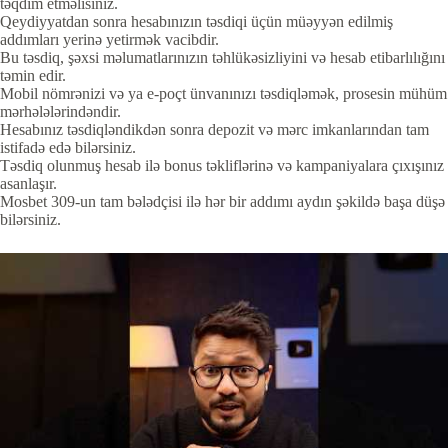
təqdim etməlisiniz.
Qeydiyyatdan sonra hesabınızın təsdiqi üçün müəyyən edilmiş
addımları yerinə yetirmək vacibdir.
Bu təsdiq, şəxsi məlumatlarınızın təhlükəsizliyini və hesab etibarlılığını
təmin edir.
Mobil nömrənizi və ya e-poçt ünvanınızı təsdiqləmək, prosesin mühüm
mərhələlərindəndir.
Hesabınız təsdiqləndikdən sonra depozit və mərc imkanlarından tam
istifadə edə bilərsiniz.
Təsdiq olunmuş hesab ilə bonus təkliflərinə və kampaniyalara çıxışınız
asanlaşır.
Mosbet 309-un tam bələdçisi ilə hər bir addımı aydın şəkildə başa düşə
bilərsiniz.