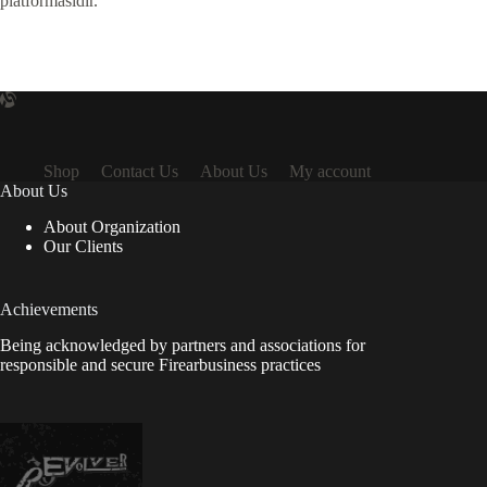
platformasıdır.
Shop
Contact Us
About Us
My account
About Us
About Organization
Our Clients
Achievements
Being acknowledged by partners and associations for
responsible and secure Firearbusiness practices