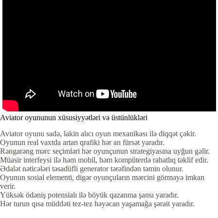
Aviator oyununun xüsusiyyətləri və üstünlükləri
Aviator oyunu sadə, lakin alıcı oyun mexanikası ilə diqqət çəkir.
Oyunun real vaxtda artan qrafiki hər an fürsət yaradır.
Rəngarəng mərc seçimləri hər oyunçunun strategiyasına uyğun gəlir.
Müasir interfeysi ilə həm mobil, həm kompüterdə rahatlıq təklif edir.
Ədalət nəticələri təsadüfli generator tərəfindən təmin olunur.
Oyunun sosial elementi, digər oyunçuların mərcini görməyə imkan
verir.
Yüksək ödəniş potensialı ilə böyük qazanma şansı yaradır.
Hər turun qısa müddəti tez-tez həyəcan yaşamağa şərait yaradır.