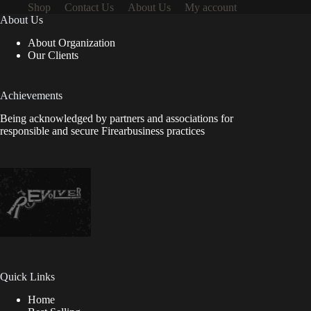
Shop
Contact Us
About Us
My account
About Us
About Organization
Our Clients
Achievements
Being acknowledged by partners and associations for
responsible and secure Firearbusiness practices
Quick Links
Home