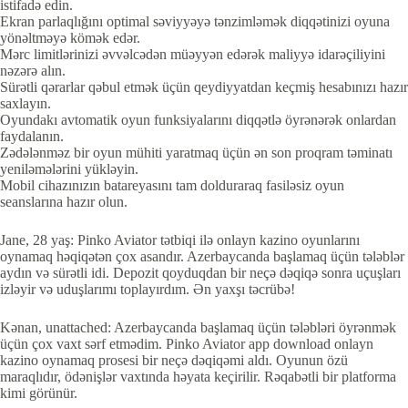
istifadə edin.
Ekran parlaqlığını optimal səviyyəyə tənzimləmək diqqətinizi oyuna
yönəltməyə kömək edər.
Mərc limitlərinizi əvvəlcədən müəyyən edərək maliyyə idarəçiliyini
nəzərə alın.
Sürətli qərarlar qəbul etmək üçün qeydiyyatdan keçmiş hesabınızı hazır
saxlayın.
Oyundakı avtomatik oyun funksiyalarını diqqətlə öyrənərək onlardan
faydalanın.
Zədələnməz bir oyun mühiti yaratmaq üçün ən son proqram təminatı
yeniləmələrini yükləyin.
Mobil cihazınızın batareyasını tam dolduraraq fasiləsiz oyun
seanslarına hazır olun.
Jane, 28 yaş: Pinko Aviator tətbiqi ilə onlayn kazino oyunlarını
oynamaq həqiqətən çox asandır. Azerbaycanda başlamaq üçün tələblər
aydın və sürətli idi. Depozit qoyduqdan bir neçə dəqiqə sonra uçuşları
izləyir və uduşlarımı toplayırdım. Ən yaxşı təcrübə!
Kənan, unattached: Azerbaycanda başlamaq üçün tələbləri öyrənmək
üçün çox vaxt sərf etmədim. Pinko Aviator app download onlayn
kazino oynamaq prosesi bir neçə dəqiqəmi aldı. Oyunun özü
maraqlıdır, ödənişlər vaxtında həyata keçirilir. Rəqabətli bir platforma
kimi görünür.